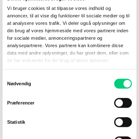
Vi bruger cookies til at tilpasse vores indhold og
Arrangementet fandt sted på Land of Hope, fordi vi nu
annoncer, til at vise dig funktioner til sociale medier og til
officielt er en samarbejdspartner for Røde Kors Nigeria
at analysere vores trafik. Vi deler også oplysninger om
og et sted, hvor træning og vigtige begivenheder vil finde
din brug af vores hjemmeside med vores partnere inden
sted fremover. Det er vi meget stolte af.
for sociale medier, annonceringspartnere og
analysepartnere. Vores partnere kan kombinere disse
Hope og 12 andre børn fra Land of Hope er udnævnt til
data med andre oplysninger, du har givet dem, eller som
“Red Crossers”. Det betyder, at de har lært at give
de har indsamlet fra din brug af deres tjenester.
førstehjælp, så de også kan være med til at redde liv i
fremtiden. Og det er selvsagt et ansvar, der giver stor
mening for netop vores børn.
Samtykkevalg
Nødvendig
Der er ingen tvivl om, at Land of Hope, Anja Lovén og
David Umem sammen med hele personalet gør en meget
Præferencer
stor forskel i Akwa Ibom.
Vi er stolte af, at Den Internationale Røde Kors Komite
Statistik
anerkender det med så vigtige udnævnelser.