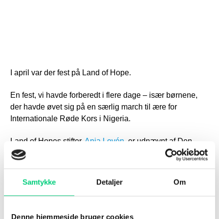
I april var der fest på Land of Hope.
En fest, vi havde forberedt i flere dage – især børnene,
der havde øvet sig på en særlig march til ære for
Internationale Røde Kors i Nigeria.
Land of Hopes stifter,
Anja Lovén
, er udnævnt af Den
internationale Røde Kors Komite i Nigeria til Associate
Member and Matron – og i den forbindelse blevet hædret
for sit mangeårige humanitære arbejde i Nigeria. Ved
Samtykke
Detaljer
Om
siden af hende modtog også to meget betydningsfulde
ingeniører, Engr. Dr. Ekerete Usak og Engr. Olanrewaju
Wale Matthew, en ærespris til festen.
Denne hjemmeside bruger cookies