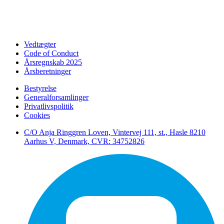
Vedtægter
Code of Conduct
Årsregnskab 2025
Årsberetninger
Bestyrelse
Generalforsamlinger
Privatlivspolitik
Cookies
C/O Anja Ringgren Loven, Vintervej 111, st., Hasle ​8210
Aarhus V, Denmark, CVR: 34752826