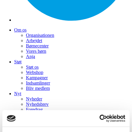
Om os
Organisationen
Arbejdet
Børnecenter
Vores børn
Anja
Støt
Støt os
Webshop
Kampagner
Indsamlinger
Bliv medlem
Nyt
Nyheder
Nyhedsbrev
Foredrag
Events
Kontakt
Kontakt
Presse