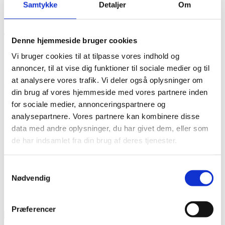
Samtykke
Detaljer
Om
FAQ
Skoleprojekter
Tilføj håb til din indbakke
Denne hjemmeside bruger cookies
Vi bruger cookies til at tilpasse vores indhold og
Vi elsker at
vise billeder og
fortælle historier
om vores skønne børn
på Land of Hope og
vores arbejde generelt
– både i Nigeria og
annoncer, til at vise dig funktioner til sociale medier og til
Danmark
.
Vi har så meget at fortælle. Desværre er der ikke plads til
at analysere vores trafik. Vi deler også oplysninger om
alle historier her på siden. Men bare rolig.
Hvis du
tilmelde
r
dig
din brug af vores hjemmeside med vores partnere inden
vores nyhedsbrev
,
få
r du
Land of Hope
historier
leveret direkte i din
indbakke én gang om måneden. Vi ønsker dig
rigtig
god læselyst.
for sociale medier, annonceringspartnere og
analysepartnere. Vores partnere kan kombinere disse
E-mail
*
data med andre oplysninger, du har givet dem, eller som
de har indsamlet fra din brug af deres tjenester.
Fornavn
*
Efternavn
*
Samtykkevalg
Nødvendig
CAPTCHA
* Felter med stjerne er obligatoriske og skal udfyldes
Præferencer
Send mig Land of Hope historier