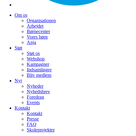
Om os
Organisationen
Arbejdet
Børnecenter
Vores børn
Anja
Støt
Støt os
Webshop
Kampagner
Indsamlinger
Bliv medlem
Nyt
Nyheder
Nyhedsbrev
Foredrag
Events
Kontakt
Kontakt
Presse
FAQ
Skoleprojekter