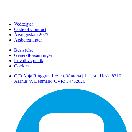
Vedtægter
Code of Conduct
Årsregnskab 2025
Årsberetninger
Bestyrelse
Generalforsamlinger
Privatlivspolitik
Cookies
C/O Anja Ringgren Loven, Vintervej 111, st., Hasle ​8210
Aarhus V, Denmark, CVR: 34752826