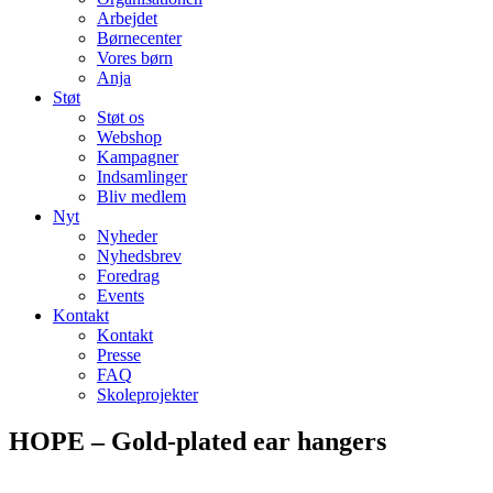
Arbejdet
Børnecenter
Vores børn
Anja
Støt
Støt os
Webshop
Kampagner
Indsamlinger
Bliv medlem
Nyt
Nyheder
Nyhedsbrev
Foredrag
Events
Kontakt
Kontakt
Presse
FAQ
Skoleprojekter
HOPE – Gold-plated ear hangers