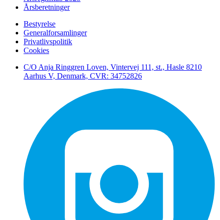
Årsberetninger
Bestyrelse
Generalforsamlinger
Privatlivspolitik
Cookies
C/O Anja Ringgren Loven, Vintervej 111, st., Hasle ​8210
Aarhus V, Denmark, CVR: 34752826