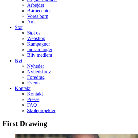
Arbejdet
Børnecenter
Vores børn
Anja
Støt
Støt os
Webshop
Kampagner
Indsamlinger
Bliv medlem
Nyt
Nyheder
Nyhedsbrev
Foredrag
Events
Kontakt
Kontakt
Presse
FAQ
Skoleprojekter
First Drawing