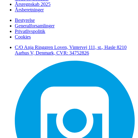
Årsregnskab 2025
Årsberetninger
Bestyrelse
Generalforsamlinger
Privatlivspolitik
Cookies
C/O Anja Ringgren Loven, Vintervej 111, st., Hasle ​8210
Aarhus V, Denmark, CVR: 34752826