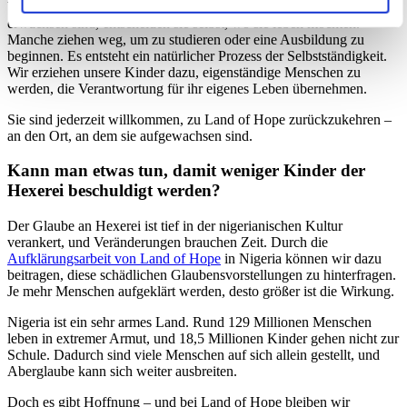
Wenn die Kinder ihre Ausbildung abgeschlossen haben und
erwachsen sind, entscheiden sie selbst, wo sie leben möchten.
Manche ziehen weg, um zu studieren oder eine Ausbildung zu
beginnen. Es entsteht ein natürlicher Prozess der Selbstständigkeit.
Wir erziehen unsere Kinder dazu, eigenständige Menschen zu
werden, die Verantwortung für ihr eigenes Leben übernehmen.
Sie sind jederzeit willkommen, zu Land of Hope zurückzukehren –
an den Ort, an dem sie aufgewachsen sind.
Kann man etwas tun, damit weniger Kinder der
Hexerei beschuldigt werden?
Der Glaube an Hexerei ist tief in der nigerianischen Kultur
verankert, und Veränderungen brauchen Zeit. Durch die
Aufklärungsarbeit von Land of Hope
in Nigeria können wir dazu
beitragen, diese schädlichen Glaubensvorstellungen zu hinterfragen.
Je mehr Menschen aufgeklärt werden, desto größer ist die Wirkung.
Nigeria ist ein sehr armes Land. Rund 129 Millionen Menschen
leben in extremer Armut, und 18,5 Millionen Kinder gehen nicht zur
Schule. Dadurch sind viele Menschen auf sich allein gestellt, und
Aberglaube kann sich weiter ausbreiten.
Doch es gibt Hoffnung – und bei Land of Hope bleiben wir