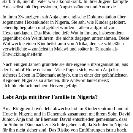
starb früh, und ihr Vater war alkoholkrank. In ihrer Jugend kämpfte
Anja selbst mit Depressionen, Angstzuständen und Anorexie.
In ihren Zwanzigern sah Anja eine englische Dokumentation über
sogenannte Hexenkinder in Nigeria. Sie sah, wie Kinder gefoltert,
lebendig begraben und getötet wurden – allein aufgrund von
Hexenanklagen. Das löste eine tiefe Wut in ihr aus, insbesondere
gegenüber den Weltführern, die nichts dagegen unternahmen. Diese
Wut weckte einen Kindheitstraum von Afrika, den sie schließlich
verwirklichte – zunächst in Malawi und später in Tansania als
Entwicklungshelferin.
Nach einigen Jahren gründete sie ihre eigene Hilfsorganisation, aus
der Land of Hope entstand. Viele fragen sich, warum Anja ihr
sicheres Leben in Dänemark aufgab, um in einer der gefährlichsten
Regionen Nigerias zu arbeiten. Ihre Antwort lautet meist:
„Ich bin einfach meinem Herzen gefolgt.“
Lebt Anja mit ihrer Familie in Nigeria?
Anja Ringgren Lovén lebt abwechselnd im Kinderzentrum Land of
Hope in Nigeria und in Dänemark zusammen mit ihrem Sohn David
Junior. Anja und ihr Ehemann David entschieden gemeinsam, dass
ihr Sohn in Dänemark zur Schule gehen soll, da Schulen in Nigeria
für ihn nicht sicher sind. Das Risiko von Entführungen ist zu hoch,