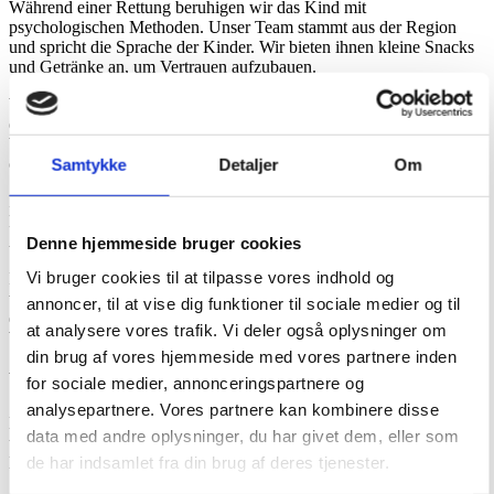
Während einer Rettung beruhigen wir das Kind mit
psychologischen Methoden. Unser Team stammt aus der Region
und spricht die Sprache der Kinder. Wir bieten ihnen kleine Snacks
und Getränke an, um Vertrauen aufzubauen.
Wenn wir ein Kind ohne polizeiliche Meldung oder Zustimmung
eines Familienmitglieds mitnehmen, riskieren wir, der Entführung
beschuldigt zu werden. Alle Unterlagen müssen korrekt sein – ein
oft langwieriger und ineffizienter Prozess.
Samtykke
Detaljer
Om
Ist das Leben eines Kindes akut in Gefahr, bringen wir es ins
Krankenhaus. Doch selbst dort glauben manche Ärztinnen und
Ärzte oder Pflegekräfte an Hexerei.
Denne hjemmeside bruger cookies
Vi bruger cookies til at tilpasse vores indhold og
In einigen Fällen leisten Familien Widerstand gegen unsere Hilfe,
was zu gefährlichen Situationen führen kann. Was von außen
annoncer, til at vise dig funktioner til sociale medier og til
einfach erscheint – ein Kind aus dem Leid zu holen – ist in
at analysere vores trafik. Vi deler også oplysninger om
Wirklichkeit ein komplexer, korrupter und gefährlicher Prozess.
din brug af vores hjemmeside med vores partnere inden
Wie helfen Sie den Kindern langfristig?
for sociale medier, annonceringspartnere og
analysepartnere. Vores partnere kan kombinere disse
Einer der wichtigsten Werte von Land of Hope ist Bildung. Alle
data med andre oplysninger, du har givet dem, eller som
unsere Kinder gehen zur Schule, denn Wissen ist der Schlüssel zur
de har indsamlet fra din brug af deres tjenester.
Bekämpfung von Aberglauben.