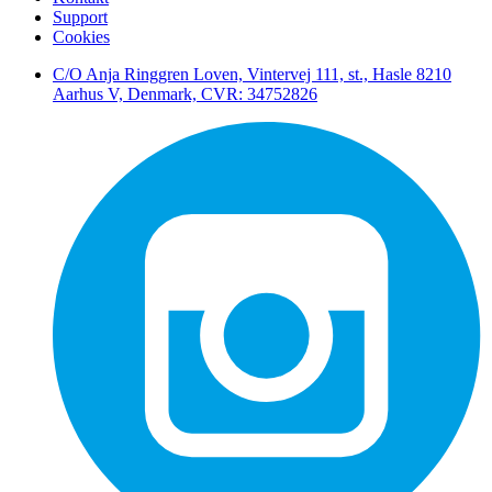
Support
Cookies
C/O Anja Ringgren Loven, Vintervej 111, st., Hasle ​8210
Aarhus V, Denmark, CVR: 34752826