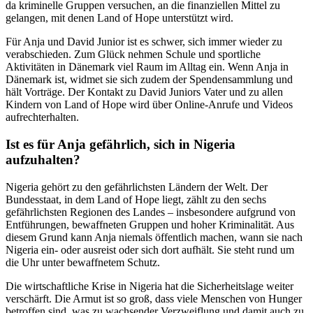
da kriminelle Gruppen versuchen, an die finanziellen Mittel zu
gelangen, mit denen Land of Hope unterstützt wird.
Für Anja und David Junior ist es schwer, sich immer wieder zu
verabschieden. Zum Glück nehmen Schule und sportliche
Aktivitäten in Dänemark viel Raum im Alltag ein. Wenn Anja in
Dänemark ist, widmet sie sich zudem der Spendensammlung und
hält Vorträge. Der Kontakt zu David Juniors Vater und zu allen
Kindern von Land of Hope wird über Online-Anrufe und Videos
aufrechterhalten.
Ist es für Anja gefährlich, sich in Nigeria
aufzuhalten?
Nigeria gehört zu den gefährlichsten Ländern der Welt. Der
Bundesstaat, in dem Land of Hope liegt, zählt zu den sechs
gefährlichsten Regionen des Landes – insbesondere aufgrund von
Entführungen, bewaffneten Gruppen und hoher Kriminalität. Aus
diesem Grund kann Anja niemals öffentlich machen, wann sie nach
Nigeria ein- oder ausreist oder sich dort aufhält. Sie steht rund um
die Uhr unter bewaffnetem Schutz.
Die wirtschaftliche Krise in Nigeria hat die Sicherheitslage weiter
verschärft. Die Armut ist so groß, dass viele Menschen von Hunger
betroffen sind, was zu wachsender Verzweiflung und damit auch zu