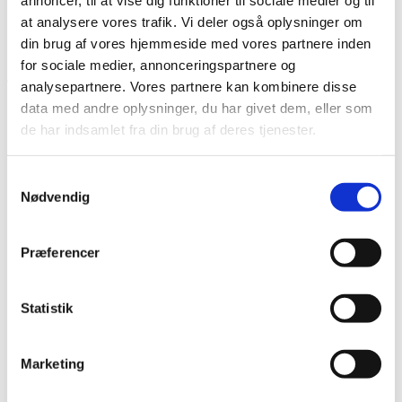
annoncer, til at vise dig funktioner til sociale medier og til
FAQ
at analysere vores trafik. Vi deler også oplysninger om
Skoleprojekter
din brug af vores hjemmeside med vores partnere inden
Author: wpdev
for sociale medier, annonceringspartnere og
analysepartnere. Vores partnere kan kombinere disse
data med andre oplysninger, du har givet dem, eller som
Sorry, nothing found.
de har indsamlet fra din brug af deres tjenester.
Samtykkevalg
Nødvendig
Præferencer
Statistik
Marketing