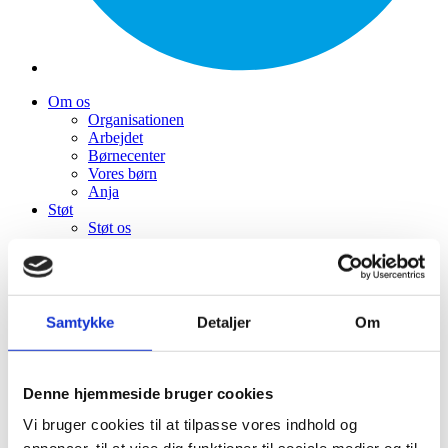
Om os
Organisationen
Arbejdet
Børnecenter
Vores børn
Anja
Støt
Støt os
Webshop
Kampagner
Indsamlinger
Bliv medlem
Nyt
Samtykke
Detaljer
Om
Nyheder
Nyhedsbrev
Foredrag
Events
Denne hjemmeside bruger cookies
Kontakt
Vi bruger cookies til at tilpasse vores indhold og
Kontakt
Presse